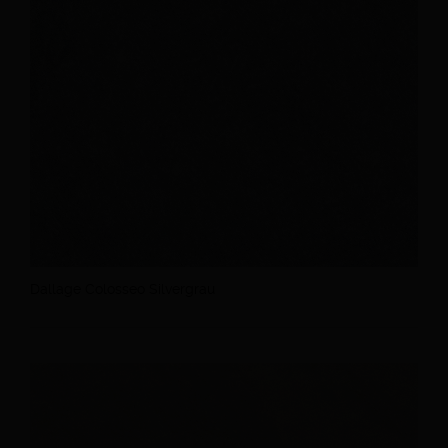
Dallage Colosseo Silvergrau