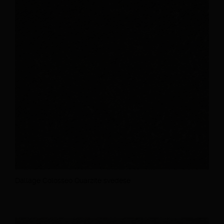
Dallage Colosseo Quarzite svedese