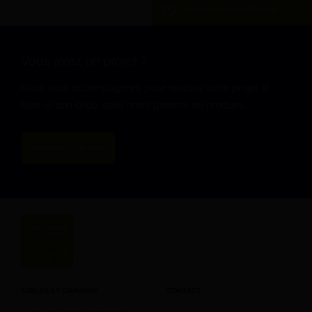
HORAIRES D'OUVERTURE
DU LUNDI AU VENDREDI
7h – 12h 13h – 17h
Vous avez un projet ?
SAMEDI
Nous vous accompagnons pour réalisez votre projet et
8h – 12h (d’Avril à
faire le bon choix dans notre gamme de produits.
Septembre)
DIMANCHE
DEMANDER UN DEVIS
Fermé
SABLES ET GRAVIERS
CONTACT