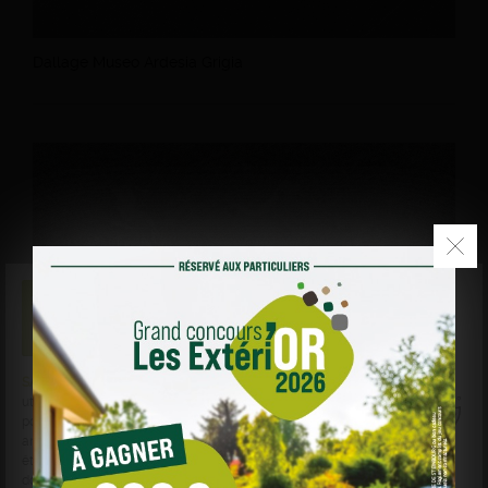
Dallage Museo Ardesia Grigia
SABLIÈRE DE STEINBOURG
et des sociétés tierces
utilisent des cookies sur
sabliere-de-steinbourg.fr
pour personnaliser le contenu, les annonces, et
analyser le trafic. Vos données de navigation peuvent
être collectées et utilisées par ces tiers. Vous pouvez
donner ou retirer votre consentement globalement ou