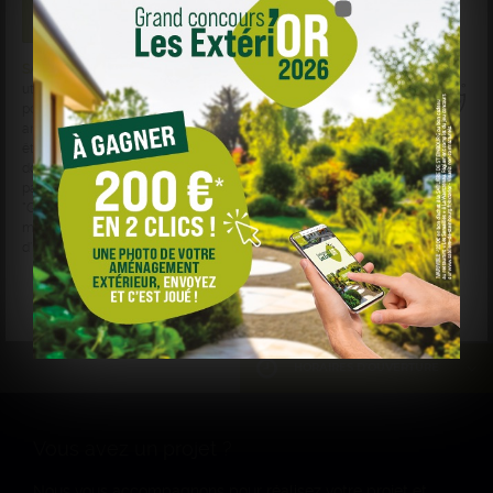
SABLIÈRE DE STEINBOURG
et des sociétés tierces
utilisent des cookies sur
sabliere-de-steinbourg.fr
pour personnaliser le contenu, les annonces, et
analyser le trafic. Vos données de navigation peuvent
être collectées et utilisées par ces tiers. Vous pouvez
donner ou retirer votre consentement globalement ou
par finalité en cliquant sur "Accepter", "Refuser" ou
"Gérer mes choix". Votre choix est conservé pendant 6
mois. Consultez notre politique de cookies pour plus
d'informations.
Marche Bloc Granit Gris Foncé Flammée
Gérer mes choix
Refuser
Accepter
HORAIRES D'OUVERTURE
DU LUNDI AU VENDREDI
7h – 12h 13h – 17h
Vous avez un projet ?
SAMEDI
Nous vous accompagnons pour réalisez votre projet et