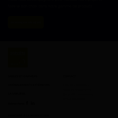
8h – 12h (d’Avril à
faire le bon choix dans notre gamme de produits.
Septembre)
DIMANCHE
DEMANDER UN DEVIS
Fermé
SABLES ET GRAVIERS
CONTACT
AMÉNAGEMENTS EXTÉRIEURS
Lieu dit « Monsau »
route de Wasselonne
LA SABLIÈRE
BP 60212 – Steinbourg
67708 SAVERNE
Suivez-nous
S’INSCRIRE À LA NEWSLETTER