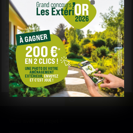
SABLIÈRE DE STEINBOURG
et des sociétés tierces
utilisent des cookies sur
sabliere-de-steinbourg.fr
pour personnaliser le contenu, les annonces, et
analyser le trafic. Vos données de navigation peuvent
être collectées et utilisées par ces tiers. Vous pouvez
donner ou retirer votre consentement globalement ou
par finalité en cliquant sur "Accepter", "Refuser" ou
"Gérer mes choix". Votre choix est conservé pendant 6
mois. Consultez notre politique de cookies pour plus
d'informations.
Marche Bloc Granit Gris Foncé Flammée
Gérer mes choix
Refuser
Accepter
HORAIRES D'OUVERTURE
DU LUNDI AU VENDREDI
7h – 12h 13h – 17h
Vous avez un projet ?
SAMEDI
Nous vous accompagnons pour réalisez votre projet et