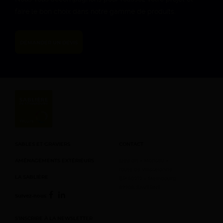
8h – 12h (d’Avril à
faire le bon choix dans notre gamme de produits.
Septembre)
DIMANCHE
DEMANDER UN DEVIS
Fermé
SABLES ET GRAVIERS
CONTACT
AMÉNAGEMENTS EXTÉRIEURS
Lieu dit « Monsau »
route de Wasselonne
LA SABLIÈRE
BP 60212 – Steinbourg
67708 SAVERNE
Suivez-nous
S’INSCRIRE À LA NEWSLETTER