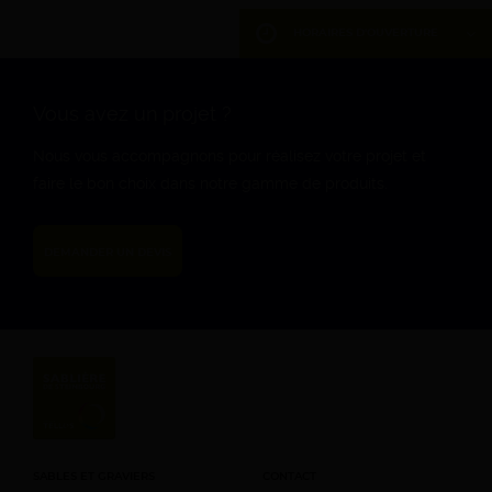
HORAIRES D'OUVERTURE
DU LUNDI AU VENDREDI
7h – 12h 13h – 17h
Vous avez un projet ?
SAMEDI
Nous vous accompagnons pour réalisez votre projet et
8h – 12h (d’Avril à
faire le bon choix dans notre gamme de produits.
Septembre)
DIMANCHE
DEMANDER UN DEVIS
Fermé
SABLES ET GRAVIERS
CONTACT