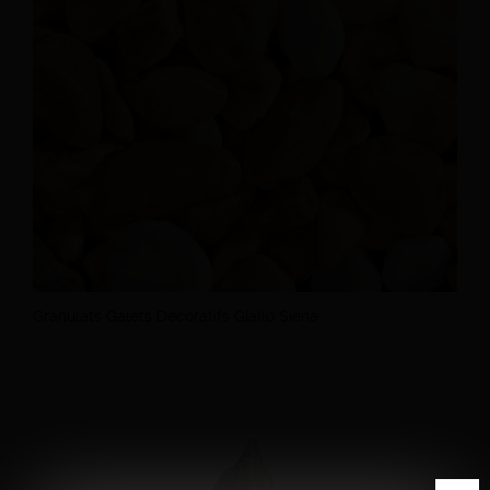
Granulats Galets Décoratifs Giallo Siena