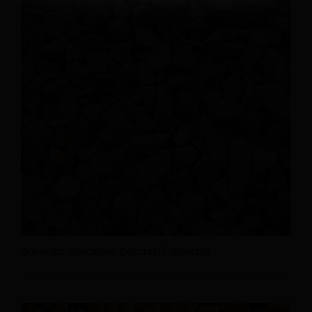
Granulats Concassés Décoratifs Quartzite