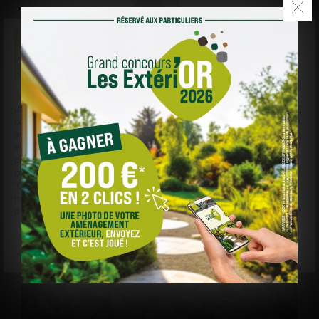
SABLIÈRE DE STEINBOURG
et des sociétés tierces
utilisent des cookies sur
sabliere-de-steinbourg.fr
pour personnaliser le contenu, les annonces, et
analyser le trafic. Vos données de navigation peuvent
être collectées et utilisées par ces tiers. Vous pouvez
donner ou retirer votre consentement globalement ou
par finalité en cliquant sur "Accepter", "Refuser" ou
"Gérer mes choix". Votre choix est conservé pendant 6
mois. Consultez notre politique de cookies pour plus
d'informations.
Pierres Ornementale Artic Green
Gérer mes choix
Refuser
Accepter