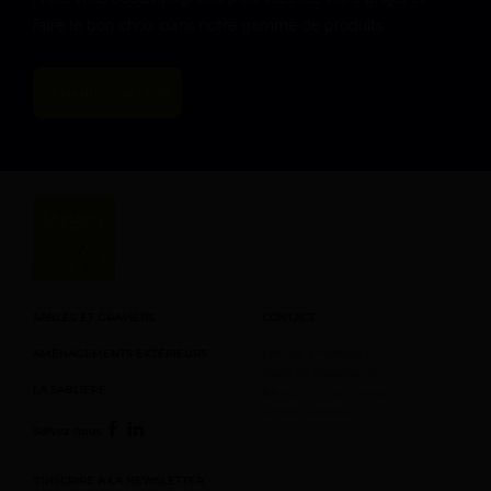
8h – 12h (d’Avril à
faire le bon choix dans notre gamme de produits.
Septembre)
DIMANCHE
DEMANDER UN DEVIS
Fermé
SABLES ET GRAVIERS
CONTACT
AMÉNAGEMENTS EXTÉRIEURS
Lieu dit « Monsau »
route de Wasselonne
LA SABLIÈRE
BP 60212 – Steinbourg
67708 SAVERNE
Suivez-nous
S’INSCRIRE À LA NEWSLETTER