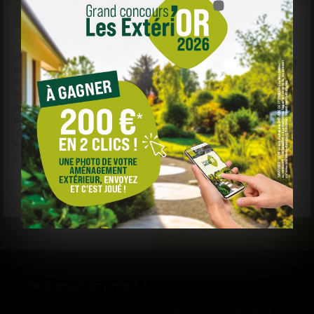
SABLIÈRE DE STEINBOURG
et des sociétés tierces
utilisent des cookies sur
sabliere-de-steinbourg.fr
pour personnaliser le contenu, les annonces, et
analyser le trafic. Vos données de navigation peuvent
être collectées et utilisées par ces tiers. Vous pouvez
donner ou retirer votre consentement globalement ou
par finalité en cliquant sur "Accepter", "Refuser" ou
"Gérer mes choix". Votre choix est conservé pendant 6
mois. Consultez notre politique de cookies pour plus
d'informations.
Pavés Porfido
Gérer mes choix
Refuser
Accepter
HORAIRES D'OUVERTURE
DU LUNDI AU VENDREDI
7h – 12h 13h – 17h
Vous avez un projet ?
SAMEDI
Nous vous accompagnons pour réalisez votre projet et