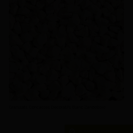
Granulats Concassés Décoratifs Blanc Zandobbio
HORAIRES D'OUVERTURE