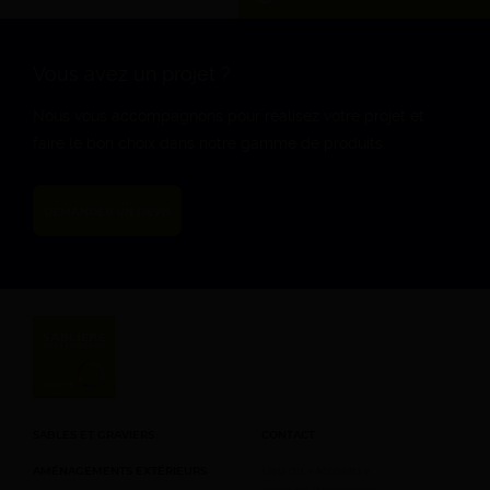
DU LUNDI AU VENDREDI
7h – 12h 13h – 17h
Vous avez un projet ?
SAMEDI
Nous vous accompagnons pour réalisez votre projet et
8h – 12h (d’Avril à
faire le bon choix dans notre gamme de produits.
Septembre)
DIMANCHE
DEMANDER UN DEVIS
Fermé
SABLES ET GRAVIERS
CONTACT
AMÉNAGEMENTS EXTÉRIEURS
Lieu dit « Monsau »