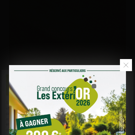
Dallage Etna Capucino
SABLIÈRE DE STEINBOURG
et des sociétés tierces
utilisent des cookies sur
sabliere-de-steinbourg.fr
pour personnaliser le contenu, les annonces, et
analyser le trafic. Vos données de navigation peuvent
être collectées et utilisées par ces tiers. Vous pouvez
donner ou retirer votre consentement globalement ou