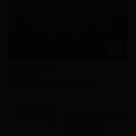
Ajouter au devi
Dallage Graffiti Grigio
60x60x2 cm
Utilisation conseillée : Allée, Décoration, Terrasse
1
2
3
4
5
6
…
9
10
11