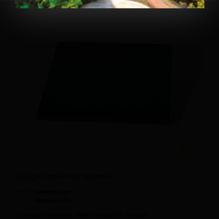
Ajouter au devi
Dallage Ardoise Noir Naturelle
40x60x2,5 cm
40x60x2,5 cm
Utilisation conseillée : Allée, Décoration, Terrasse