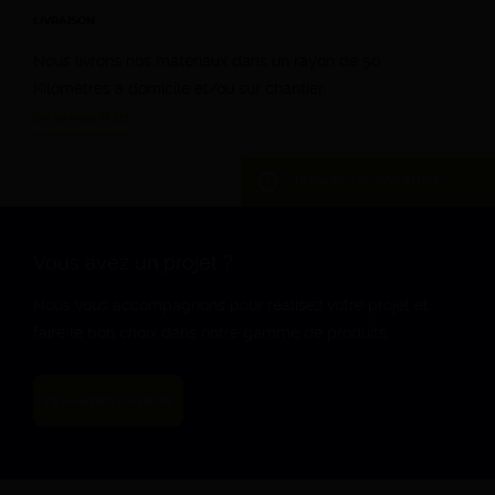
LIVRAISON
Nous livrons nos matériaux dans un rayon de 50
Kilomètres à domicile et/ou sur chantier.
EN SAVOIR PLUS
HORAIRES D'OUVERTURE
DU LUNDI AU VENDREDI
7h – 12h 13h – 17h
Vous avez un projet ?
SAMEDI
Nous vous accompagnons pour réalisez votre projet et
8h – 12h (d’Avril à
faire le bon choix dans notre gamme de produits.
Septembre)
DIMANCHE
DEMANDER UN DEVIS
Fermé