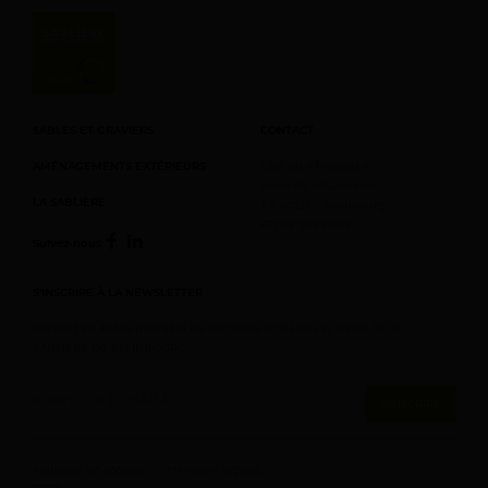
SABLES ET GRAVIERS
CONTACT
AMÉNAGEMENTS EXTÉRIEURS
Lieu dit « Monsau »
route de Wasselonne
LA SABLIÈRE
BP 60212 – Steinbourg
67708 SAVERNE
Suivez-nous
S’INSCRIRE À LA NEWSLETTER
Recevez en avant-première les dernières actualités et offres de la
SABLIÈRE DE STEINBOURG
Politique de cookies
Mentions légales